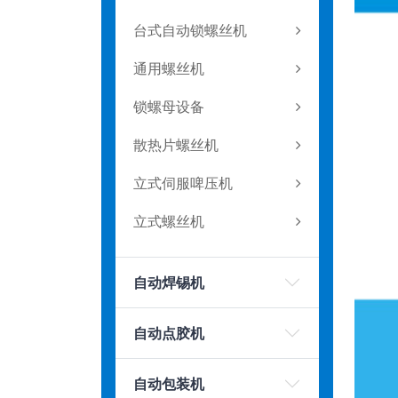
台式自动锁螺丝机
通用螺丝机
锁螺母设备
散热片螺丝机
立式伺服啤压机
立式螺丝机
自动焊锡机
自动点胶机
自动包装机