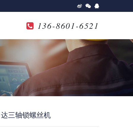
136-8601-6521
马达三轴锁螺丝机