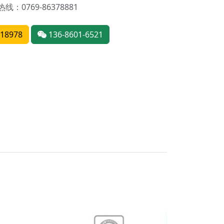
：0769-86378881
18978
136-8601-6521